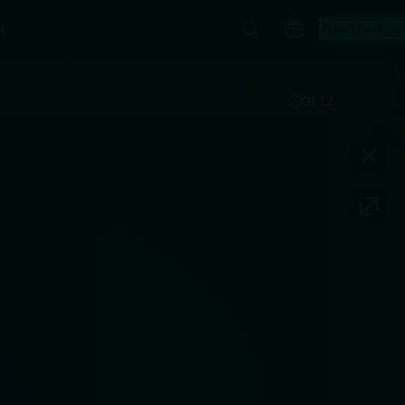
и
Начать игру
00:12