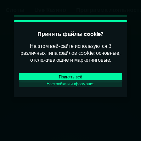
Слоты
Live Казино
Программа лояльност
Эта игра запускается как демо-
Принять файлы cookie?
версия. Пожалуйста, авторизуйся,
чтобы играть в эту игру на наличные
На этом веб-сайте используются 3
деньги.
различных типа файлов cookie: основные,
отслеживающие и маркетинговые.
Создать аккаунт
Играй в демо
Принять всё
Настройки и информация