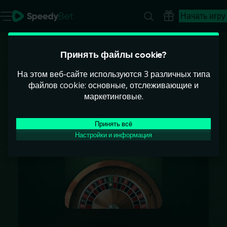
Начать игру
Принять файлы cookie?
На этом веб-сайте используются 3 различных типа
файлов cookie: основные, отслеживающие и
маркетинговые.
Принять всё
Настройки и информация