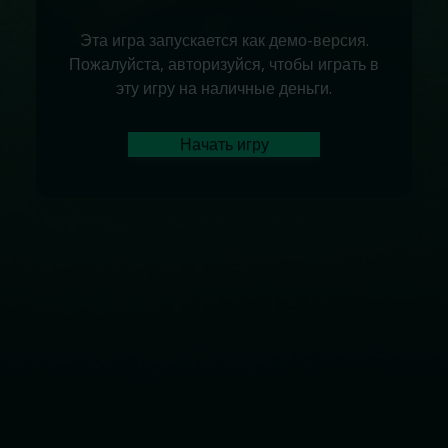
Эта игра запускается как демо-версия.
Пожалуйста, авторизуйся, чтобы играть в
эту игру на наличные деньги.
Начать игру