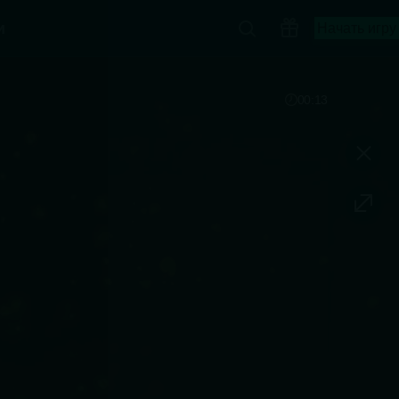
и
Начать игру
00:13