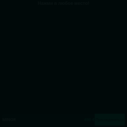
Нажми в любое место!
MEGA
1 347 315 €
MAJOR
82 730 €
MINOR
690 €
Присоединиться