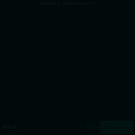
Нажми в любое место!
MEGA
1 329 845 €
MAJOR
61 766 €
MINOR
1 721 €
Присоединиться