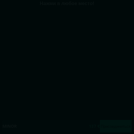
Нажми в любое место!
MEGA
1 365 917 €
MAJOR
12 594 €
MINOR
137 €
Присоединиться