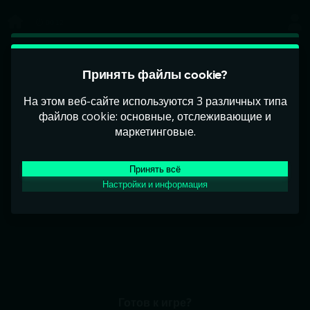
Начать игру
00:12
Эта игра запускается как демо-версия.
Принять файлы cookie?
Пожалуйста, авторизуйся, чтобы играть в
эту игру на наличные деньги.
На этом веб-сайте используются 3 различных типа
файлов cookie: основные, отслеживающие и
Создать аккаунт
маркетинговые.
Играй в демо
Принять всё
Настройки и информация
Готов к игре?