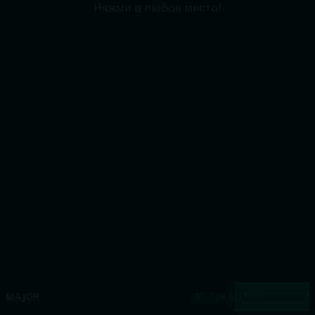
Нажми в любое место!
MEGA
1 346 476 €
MAJOR
81 724 €
Присоединиться