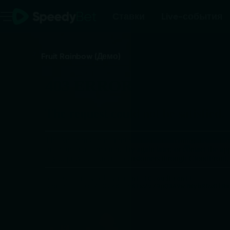
Ставки
Live-события
Fruit Rainbow
(Демо)