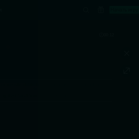
и
Начать игру
00:13