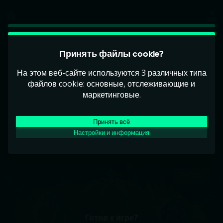
Начать игру
00:13
Эта игра запускается как демо-версия.
Принять файлы cookie?
Пожалуйста, авторизуйся, чтобы играть в
эту игру на наличные деньги.
На этом веб-сайте используются 3 различных типа
файлов cookie: основные, отслеживающие и
Создать аккаунт
маркетинговые.
Играй в демо
Принять всё
Настройки и информация
Готов к игре?