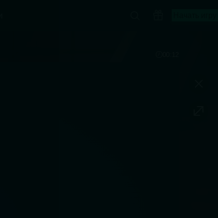
и
Начать игру
00:12