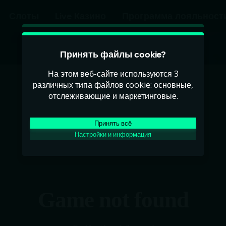
Слоты
Live Казино
Программа лояльност
Эта игра запускается как демо-
Принять файлы cookie?
версия. Пожалуйста, авторизуйся,
чтобы играть в эту игру на наличные
На этом веб-сайте используются 3
деньги.
различных типа файлов cookie: основные,
отслеживающие и маркетинговые.
Создать аккаунт
Играй в демо
Принять всё
Настройки и информация