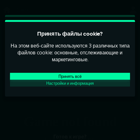
Начать игру
00:13
Эта игра запускается как демо-версия.
Принять файлы cookie?
Пожалуйста, авторизуйся, чтобы играть в
эту игру на наличные деньги.
На этом веб-сайте используются 3 различных типа
файлов cookie: основные, отслеживающие и
Создать аккаунт
маркетинговые.
Играй в демо
Принять всё
Настройки и информация
Готов к игре?