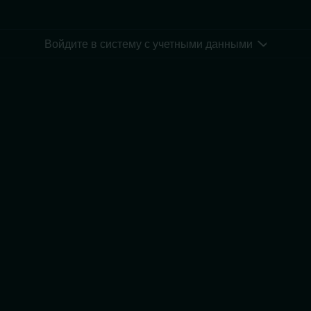
Эта игра запускается как демо-версия.
Войдите в систему с учетными данными
Пожалуйста, авторизуйся, чтобы играть в
эту игру на наличные деньги.
Начать игру