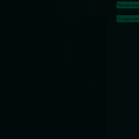
Начать игр
Создать ак