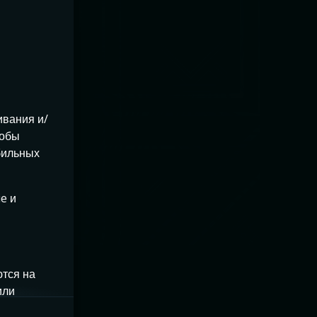
ивания и/
тобы
бильных
e и
тся на
или
ookie