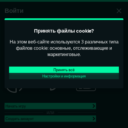
Начать игру
Войти
00:14
Эта игра запускается как демо-версия.
Принять файлы cookie?
Пожалуйста, авторизуйся, чтобы играть в
Бонусное предложение доступно
эту игру на наличные деньги.
только для новых игроков
На этом веб-сайте используются 3 различных типа
файлов cookie: основные, отслеживающие и
Создать аккаунт
100€ + 20€ бесплатные ставки
bonus-program
маркетинговые.
Спорт
Играй в демо
Принять всё
Настройки и информация
Начать игру
или
Создать аккаунт
Готов к игре?