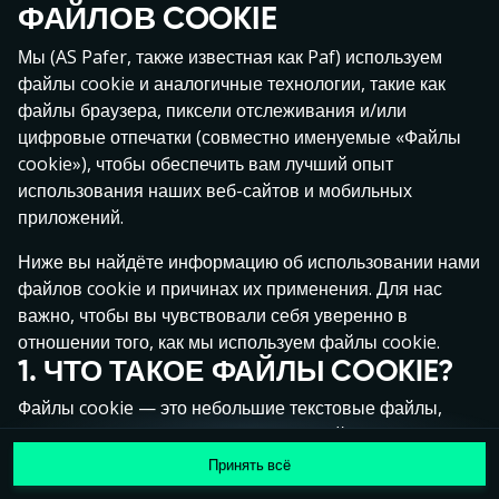
ФАЙЛОВ COOKIE
Нажми в любое место!
Мы (AS Pafer, также известная как Paf) используем
файлы cookie и аналогичные технологии, такие как
файлы браузера, пиксели отслеживания и/или
цифровые отпечатки (совместно именуемые «Файлы
cookie»), чтобы обеспечить вам лучший опыт
использования наших веб-сайтов и мобильных
приложений.
Ниже вы найдёте информацию об использовании нами
файлов cookie и причинах их применения. Для нас
важно, чтобы вы чувствовали себя уверенно в
отношении того, как мы используем файлы cookie.
1. ЧТО ТАКОЕ ФАЙЛЫ COOKIE?
MEGA
1 379 151 €
Файлы cookie — это небольшие текстовые файлы,
MAJOR
28 475 €
которые сохраняются на вашем устройстве (например,
на компьютере, мобильном телефоне или планшете)
Принять всё
MINOR
196 €
Присоединиться
при посещении наших веб-сайтов. Размещение