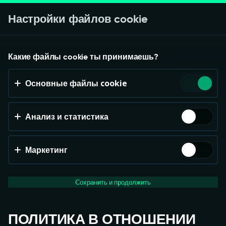
Начать игру
Настройки файлов cookie
Непредвиденная ошибка
Принять файлы cookie?
Какие файлы cookie ты принимаешь?
На этом веб-сайте используются 3 различных типа
Произошла неизвестная ошибка
Основные файлы cookie
файлов cookie: основные, отслеживающие и
маркетинговые.
Анализ и статистика
Принять всё
Настройки и информация
Маркетинг
Сохранить и продолжить
ПОЛИТИКА В ОТНОШЕНИИ