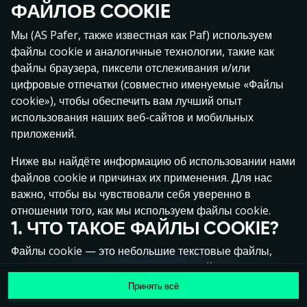
ФАЙЛОВ COOKIE
Мы (AS Pafer, также известная как Paf) используем
файлы cookie и аналогичные технологии, такие как
файлы браузера, пиксели отслеживания и/или
цифровые отпечатки (совместно именуемые «Файлы
cookie»), чтобы обеспечить вам лучший опыт
использования наших веб-сайтов и мобильных
приложений.
Ниже вы найдёте информацию об использовании нами
файлов cookie и причинах их применения. Для нас
важно, чтобы вы чувствовали себя уверенно в
отношении того, как мы используем файлы cookie.
1. ЧТО ТАКОЕ ФАЙЛЫ COOKIE?
Файлы cookie — это небольшие текстовые файлы,
которые сохраняются на вашем устройстве (например,
на компьютере, мобильном телефоне или планшете)
Принять всё
при посещении наших веб-сайтов. Размещение