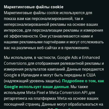
Маркетинговые файлы cookie
Маркетинговые файлы cookie используются для
показа вам как персонализированной, так и
неперсонализированной рекламы на основе ваших
интересов, для персонализации рекламы и измерения
её эффективности. Они устанавливаются нами и
Условия использования
нашими рекламными партнёрами и могут отслеживать
Информация о компании
вас на различных веб-сайтах и в приложениях.
Играй ответственно
Филиалы
Мы используем, в частности, Google Ads и Enhanced
Служба поддержки
Conversions для отображения релевантной рекламы и
Настройки файлов cookie
измерения результатов кампаний. Данные передаются
Google в Ирландии и могут быть переданы в США
(надлежащий уровень защиты).
Подробнее о том, как
Google использует ваши данные
. Мы также
используем Meta Pixel и Meta Conversion API для
ретаргетинга на платформах Meta на основе ваших
Оператором speedybet.ee является AS Pafer,
посещений страниц. Данные могут обрабатываться на
компания, зарегистрированная в Эстонии, с