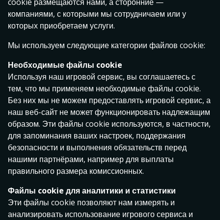
cookie размещаются нами, а сторонние —
72 891 €
компаниями, с которыми мы сотрудничаем или у
Reactoonz
3 Lucky Rainbows
Fruit Party
которых приобретаем услуги.
Мы используем следующие категории файлов cookie:
Необходимые файлы cookie
Используя наш игровой сервис, вы соглашаетесь с
тем, что мы применяем необходимые файлы cookie.
Без них мы не можем предоставлять игровой сервис, а
наш веб-сайт не может функционировать надлежащим
Moon Princess Extreme
Royal Coins 2: Hold and Win
Rise of Olympus 100
образом. Эти файлы cookie используются, в частности,
НОВОЕ
для запоминания ваших настроек, поддержания
безопасности и выполнения обязательств перед
нашими партнёрами, например для выплаты
правильного размера комиссионных.
Файлы cookie для аналитики и статистики
Эти файлы cookie позволяют нам измерять и
анализировать использование игрового сервиса и
Gems Bonanza
Cosmic Clusters!
Wild Frames