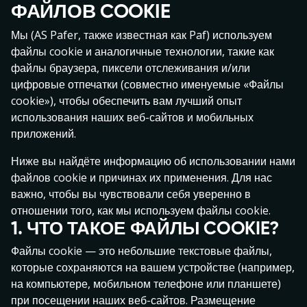
ФАЙЛОВ COOKIE
Мы (AS Pafer, также известная как Paf) используем
файлы cookie и аналогичные технологии, такие как
файлы браузера, пиксели отслеживания и/или
цифровые отпечатки (совместно именуемые «Файлы
Troll Hunters
Pirots 5
Pachinko Linko 5
cookie»), чтобы обеспечить вам лучший опыт
использования наших веб-сайтов и мобильных
приложений.
Ниже вы найдёте информацию об использовании нами
файлов cookie и причинах их применения. Для нас
важно, чтобы вы чувствовали себя уверенно в
отношении того, как мы используем файлы cookie.
1. ЧТО ТАКОЕ ФАЙЛЫ COOKIE?
Rise of Olympus Extreme
Stick'em
RIP City
Файлы cookie — это небольшие текстовые файлы,
которые сохраняются на вашем устройстве (например,
на компьютере, мобильном телефоне или планшете)
при посещении наших веб-сайтов. Размещение