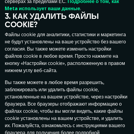
серверах за пределами ЕС.
Подробнее о том, как
регистрационным номером 10017059 и
Meta использует ваши данные
.
зарегистрированная по адресу Staapli 4, Tallinn
3. КАК УДАЛИТЬ ФАЙЛЫ
10415, Estonia.
COOKIE?
Свяжись с нами по support@speedybet.ee.
Файлы cookie для аналитики, статистики и маркетинга
Часы работы: Пн - Пт с 09:00 – 24:00, Сб - Вс с 10:00 -
18:00.
не будут установлены на ваше устройство без вашего
согласия. Вы также можете изменить настройки
AS Pafer – игорная компания, имеющая лицензию в
файлов cookie в любое время. Просто нажмите на
Эстонии. Лицензии на деятельность №: HKT000002
кнопку «Настройки cookie», расположенную в правом
(действует с 20.01.2010) и HKT00005 (действует с
нижнем углу веб-сайта.
01.04.2010), также имеются организационные
лицензии HKL000317 (действует с 17.04.2020) и
Вы также можете в любое время разрешить,
HKL000272 (действует с 8.05.2018). Все эти
заблокировать или удалить файлы cookie,
разрешения на деятельность и организацию были
установленные на вашем устройстве, через настройки
выданы Налогово-таможенным департаментом
браузера. Все браузеры отображают информацию о
Эстонии.
файлах cookie, чтобы вы могли видеть, какие файлы
Внимание! Участие в азартных играх может вызвать
cookie установлены на вашем устройстве, и удалить
зависимость. Если у тебя возникла зависимость или
их. Пожалуйста, ознакомьтесь с инструкциями вашего
появились проблемы, пожалуйста,
обратись за
браузера для получения более подробной
помощью
.