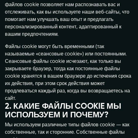
файлов cookie позволяет нам распознавать вас и
отслеживать, как вы используете наши веб-сайты, что
помогает нам улучшать ваш опыт и предлагать
персонализированный контент, адаптированный к
Gemix
Wanted Dead or a Wild
Esqueleto Explosivio
вашим предпочтениям.
Файлы cookie могут быть временными (так
называемые «сеансовые cookie») или постоянными.
Сеансовые файлы cookie исчезают, как только вы
закрываете браузер, тогда как постоянные файлы
cookie хранятся в вашем браузере до истечения срока
их действия, при этом срок действия может
Knights & Dragons
Rise of Olympus
Troll Hunters 2
продлеваться каждый раз, когда вы возвращаетесь на
сайт.
2. КАКИЕ ФАЙЛЫ COOKIE МЫ
ИСПОЛЬЗУЕМ И ПОЧЕМУ?
Мы используем различные типы файлов cookie — как
собственные, так и сторонние. Собственные файлы