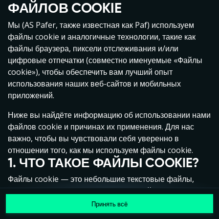
ФАЙЛОВ COOKIE
Нажми в любое место!
Мы (AS Pafer, также известная как Paf) используем
файлы cookie и аналогичные технологии, такие как
файлы браузера, пиксели отслеживания и/или
цифровые отпечатки (совместно именуемые «Файлы
cookie»), чтобы обеспечить вам лучший опыт
использования наших веб-сайтов и мобильных
приложений.
Ниже вы найдёте информацию об использовании нами
файлов cookie и причинах их применения. Для нас
важно, чтобы вы чувствовали себя уверенно в
отношении того, как мы используем файлы cookie.
1. ЧТО ТАКОЕ ФАЙЛЫ COOKIE?
MEGA
1 368 496 €
Файлы cookie — это небольшие текстовые файлы,
MAJOR
15 689 €
которые сохраняются на вашем устройстве (например,
на компьютере, мобильном телефоне или планшете)
Принять всё
MINOR
971 €
Присоединиться
при посещении наших веб-сайтов. Размещение